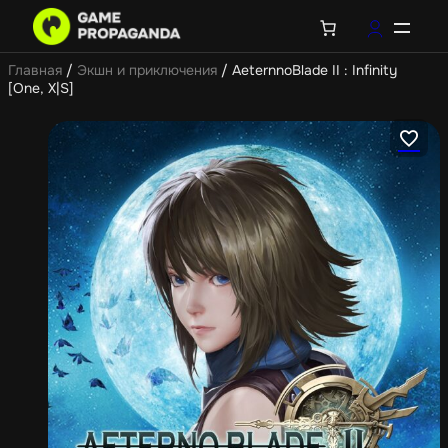
Главная
/
Экшн и приключения
/ AeternnoBlade II : Infinity
[One, X|S]