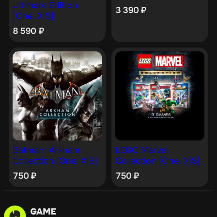
Ultimate Edition
3 390
₽
[One, X|S]
8 590
₽
Batman: Arkham
LEGO Marvel
Collection [One, X|S]
Collection [One, X|S]
750
₽
750
₽