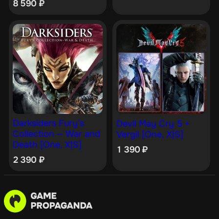
8 590
₽
Darksiders Fury’s
Devil May Cry 5 +
Collection — War and
Vergil [One, X|S]
Death [One, X|S]
1 390
₽
2 390
₽