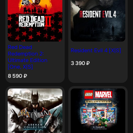
Red Dead
Resident Evil 4 [X|S]
Redemption 2:
Ultimate Edition
3 390
₽
[One, X|S]
8 590
₽