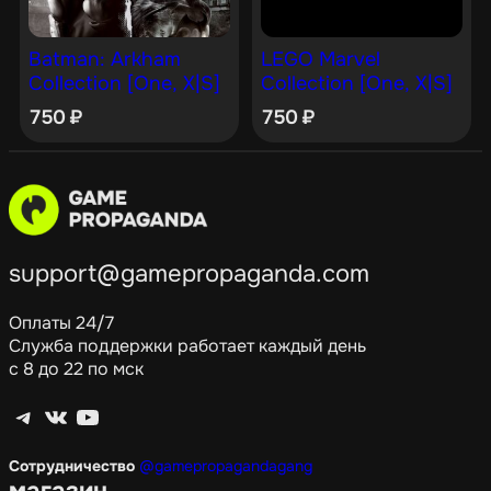
Batman: Arkham
LEGO Marvel
Collection [One, X|S]
Collection [One, X|S]
750
₽
750
₽
support@gamepropaganda.com
Оплаты 24/7
Служба поддержки работает каждый день
с 8 до 22 по мск
Telegram
ВКонтакте
YouTube
Сотрудничество
@gamepropagandagang
магазин