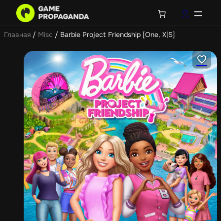
Главная
/
Misc
/ Barbie Project Friendship [One, X|S]