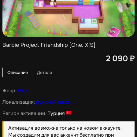
Barbie Project Friendship [One, X|S]
2 090
₽
Описание
Детали
Жанр:
Misc
Локализация:
русский текст
Регион активации:
Турция
Активация возможна только на новом аккаунте.
Мы создадим для вас аккаунт бесплатно при