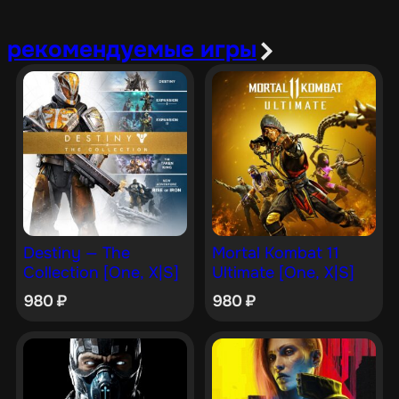
рекомендуемые игры
Destiny — The
Mortal Kombat 11
Collection [One, X|S]
Ultimate [One, X|S]
980
₽
980
₽