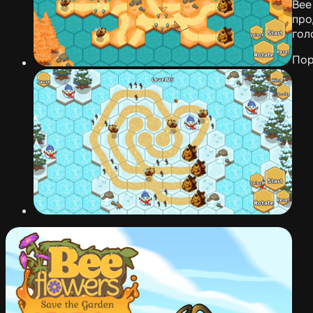
Bee
про
гол
Пор