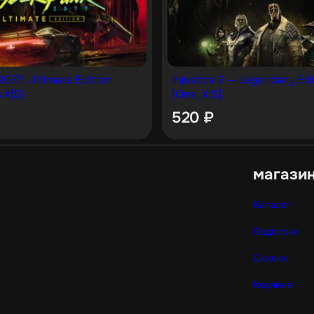
077: Ultimate Edition
Injustice 2 — Legendary Edi
 X|S)
[One, X|S]
520
₽
магази
Каталог
Подписки
Скидки
Корзина