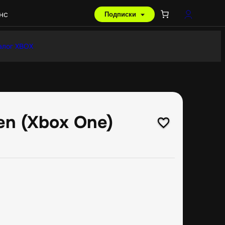
нс
Подписки
алог XBOX
en (Xbox One)