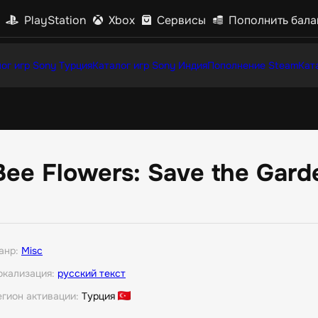
PlayStation
Xbox
Сервисы
Пополнить бала
ог игр Sony Турция
Каталог игр Sony Индия
Пополнение Steam
Кат
Bee Flowers: Save the Gard
анр:
Misc
окализация:
русский текст
егион активации:
Турция