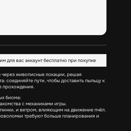
им для вас аккаунт бесплатно при покупке
ёл через живописные локации, решая
а: соединяйте пути, чтобы доставить пыльцу к
ре прохождения.
ых биома:
накомства с механиками игры.
пинки, и ветром, влияющим на движение пчёл.
оловоломки требуют больше планирования и