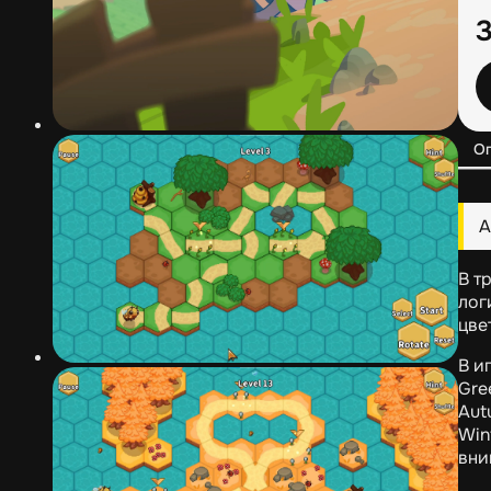
О
А
В т
лог
цве
В и
Gre
Aut
Win
вни