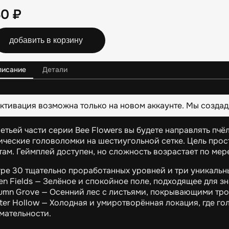
30
₽
добавить в корзину
писание
Детали
ктивация возможна только на новом аккаунте. Мы создад
ретьей части серии Bee Flowers вы будете направлять пч
ические головоломки на шестиугольной сетке. Цель прост
там. Геймплей доступен, но сложность возрастает по ме
гре 30 тщательно проработанных уровней и три уникальн
en Fields — Зелёное и спокойное поле, подходящее для з
umn Grove — Осенний лес с листьями, покрывающими тро
ter Hollow — Холодная и умиротворённая локация, где г
мательности.