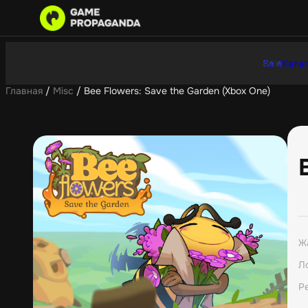
Sale
Катал
Главная
/
Misc
/ Bee Flowers: Save the Garden (Xbox One)
Ж
Л
Р