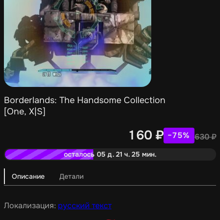
Borderlands: The Handsome Collection
[One, X|S]
160
₽
−75%
630
₽
осталось 05 д. 21 ч. 25 мин.
Описание
Детали
Локализация:
русский текст