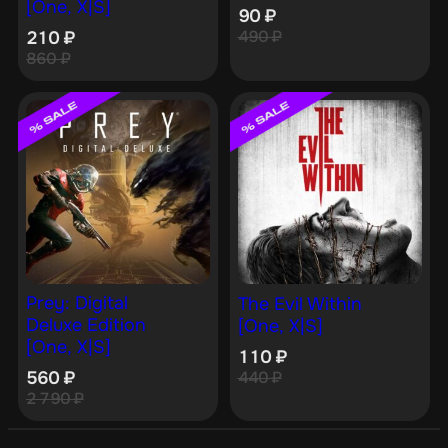
[One, X|S]
90
₽
490
₽
210
₽
860
₽
Prey: Digital
The Evil Within
Deluxe Edition
[One, X|S]
[One, X|S]
110
₽
560
₽
440
₽
2 790
₽