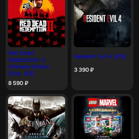
Red Dead
Resident Evil 4 [X|S]
Redemption 2:
Ultimate Edition
3 390
₽
[One, X|S]
8 590
₽