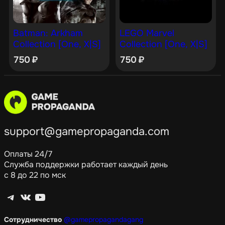
Batman: Arkham
LEGO Marvel
Collection [One, X|S]
Collection [One, X|S]
750
₽
750
₽
support@gamepropaganda.com
Оплаты 24/7
Служба поддержки работает каждый день
с 8 до 22 по мск
Telegram
ВКонтакте
YouTube
Сотрудничество
@gamepropagandagang