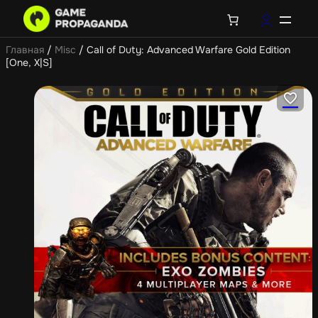
Главная
/
Misc
/ Call of Duty: Advanced Warfare Gold Edition
[One, X|S]