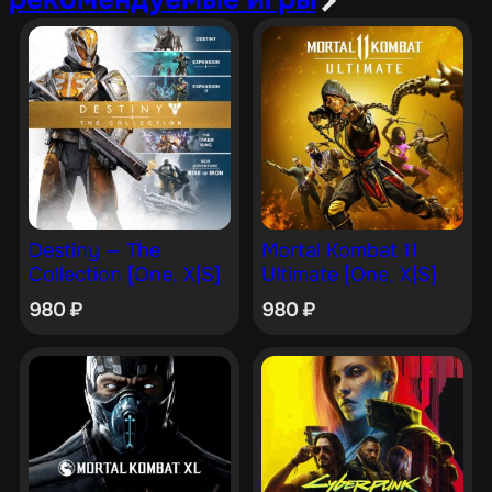
Destiny — The
Mortal Kombat 11
Collection [One, X|S]
Ultimate [One, X|S]
980
₽
980
₽