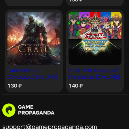
Tainted Grail:
Yu-Gi-Oh! Legacy of
Conquest [One, X|S]
the Duelist [One, X|S]
130
₽
140
₽
support@gamepropaganda.com