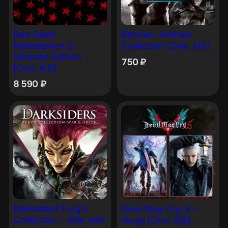
Red Dead
Batman: Arkham
Redemption 2:
Collection [One, X|S]
Ultimate Edition
750
₽
[One, X|S]
8 590
₽
Darksiders Fury’s
Devil May Cry 5 +
Collection — War and
Vergil [One, X|S]