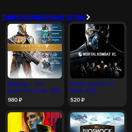
рекомендуемые игры
Destiny — The
Mortal Kombat XL
Collection [One, X|S]
[One, X|S]
980
₽
520
₽