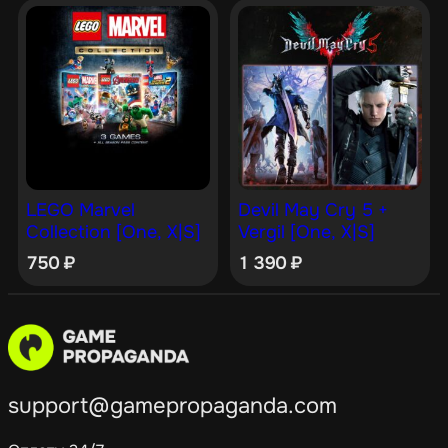
LEGO Marvel
Devil May Cry 5 +
Collection [One, X|S]
Vergil [One, X|S]
750
₽
1 390
₽
support@gamepropaganda.com