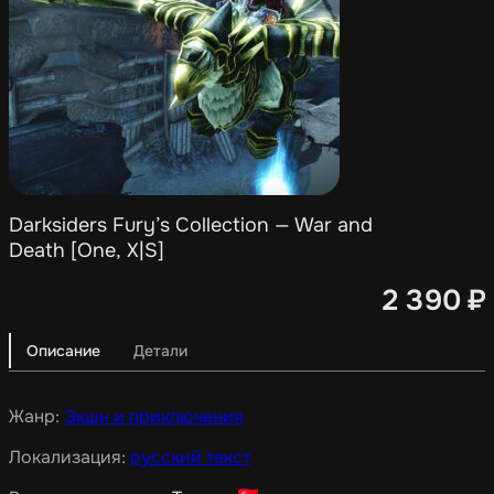
Darksiders Fury’s Collection — War and
Death [One, X|S]
2 390
₽
Описание
Детали
Жанр:
Экшн и приключения
Локализация:
русский текст