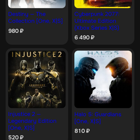
Cyberpunk 2077:
Destiny — The
Ultimate Edition
Collection [One, X|S]
(Xbox Series X|S)
980
₽
6 490
₽
Injustice 2 —
Halo 5: Guardians
Legendary Edition
[One, X|S]
[One, X|S]
810
₽
520
₽