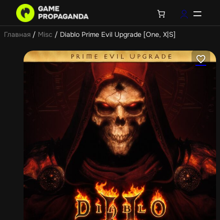
Главная
/
Misc
/ Diablo Prime Evil Upgrade [One, X|S]