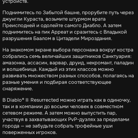
устройств.
Поднимитесь по Забытой башне, прорубите путь через
джунгли Кураста, возьмите штурмом врата
Преисподней и одолейте самого Диабло. А затем
поднимитесь на пик Арреат и сразитесь с Владыкой
разрушения Баалом в Цитадели Мироздания.
На знакомом экране выбора персонажа вокруг костра
собрались семь величайших защитников Санктуария:
амазонка, ассасин, варвар, друид, некромант, паладин
и волшебница. Каждый из этих классов можно
развивать множеством разных способов, полагаясь на
разные умения и подбирая соответствующее
снаряжение.
В Diablo® II: Resurrected можно играть как в одиночку,
так и в компании до восьми человек в совместном
сетевом режиме. А затем можно выпустить пар,
участвуя в захватывающих PvP-дуэлях за пределами
города — не забудьте собрать трофейные уши
поверженных игроков.