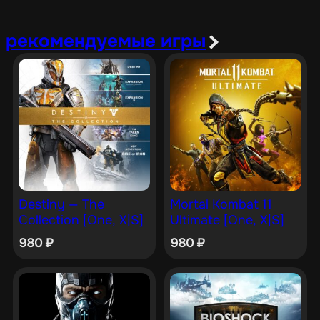
рекомендуемые игры
Destiny — The
Mortal Kombat 11
Collection [One, X|S]
Ultimate [One, X|S]
980
₽
980
₽