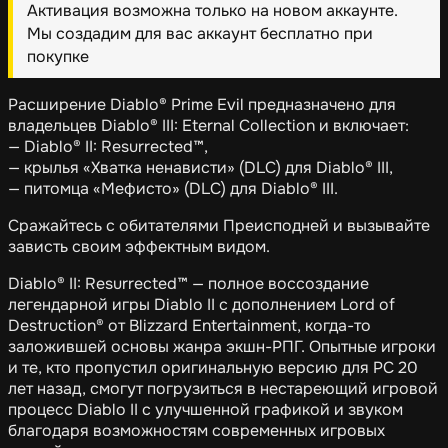
Активация возможна только на новом аккаунте.
Мы создадим для вас аккаунт бесплатно при
покупке
Расширение Diablo® Prime Evil предназначено для
владельцев Diablo® III: Eternal Collection и включает:
— Diablo® II: Resurrected™,
— крылья «Хватка ненависти» (DLC) для Diablo® III,
— питомца «Мефисто» (DLC) для Diablo® III.
Сражайтесь с обитателями Преисподней и вызывайте
зависть своим эффектным видом.
Diablo® II: Resurrected™ — полное воссоздание
легендарной игры Diablo II с дополнением Lord of
Destruction® от Blizzard Entertainment, когда-то
заложившей основы жанра экшн-РПГ. Опытные игроки
и те, кто пропустил оригинальную версию для PC 20
лет назад, смогут погрузиться в нестареющий игровой
процесс Diablo II с улучшенной графикой и звуком
благодаря возможностям современных игровых