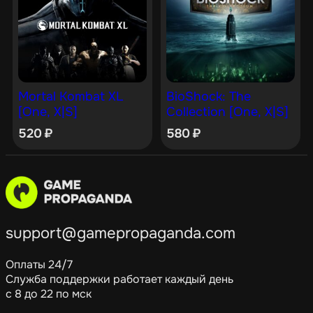
Mortal Kombat XL
BioShock: The
[One, X|S]
Collection [One, X|S]
520
₽
580
₽
support@gamepropaganda.com
Оплаты 24/7
Служба поддержки работает каждый день
с 8 до 22 по мск