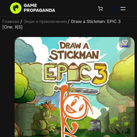
Главная
/
Экшн и приключения
/ Draw a Stickman: EPIC 3
[One, X|S]