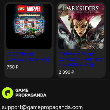
Darksiders Fury’s
LEGO Marvel
Collection — War and
Collection [One, X|S]
Death [One, X|S]
750
₽
2 390
₽
support@gamepropaganda.com