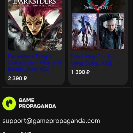
Darksiders Fury’s
Devil May Cry 5 +
Collection — War and
Vergil [One, X|S]
Death [One, X|S]
1 390
₽
2 390
₽
support@gamepropaganda.com