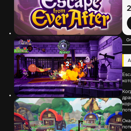
О
А
Esc
кот
Ког
дра
кор
пот
Ока
пот