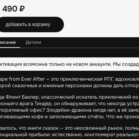
2 490
₽
добавить в корзину
писание
Детали
ктивация возможна только на новом аккаунте. Мы создад
ape from Ever After — это приключенческая РПГ, вдохнов
орой сказочные и книжные персонажи должны дать отпор
да Флинт Баклер, классический искатель приключений из 
коньего врага Тиндер, он обнаруживает, что некогда ус
поративный офис? Злодейки-дракона нигде нет, а её зам
ягивающими кофе и заполняющими отчёты. Что же прои
залось, что книги сказок — это неосвоенный рынок, пол
енциальной прибыли: естественно, конгломерат реального