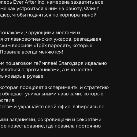
ерь Ever After Inc. намерена захватить все
ме как устроиться к ним на работу, Флинт
дер, чтобы подняться по корпоративной
рсонажами, чарующими местами и
я от лавкрафтианских ужасов, разгадывая
йским версиям «Трёх поросят», которые
 Правила всегда меняются!
ом пошаговом геймплее! Благодаря идеально
вляться с противниками, а множество
ь козырь в рукаве.
 которая поощряет эксперименты и стратегию
 обладает уникальными навыками, которые
ествия
легам и украшайте свой офис, взбираясь по
ыми заданиями, сокровищами и секретами
вое повествование, где правила постоянно