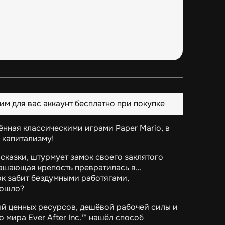
им для вас аккаунт бесплатно при покупке
лённая классическими играми Paper Mario, в
 капитализму!
сказки, штурмует замок своего заклятого
трашающая крепость превратилась в…
ок забит бездумными работягами,
зошло?
ный ценных ресурсов, дешёвой рабочей силы и
 мира Ever After Inc.™ нашёл способ