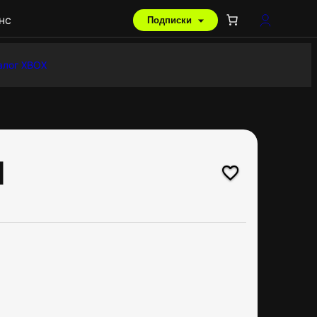
нс
Подписки
алог XBOX
]