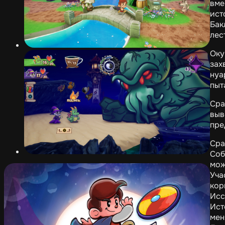
вме
ист
Бак
лес
Оку
зах
нуа
пыт
Сра
выв
пре
Сра
Соб
мож
Уча
кор
Исс
Ист
мен