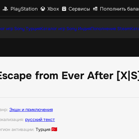
PlayStation
Xbox
Сервисы
Пополнить бала
ог игр Sony Турция
Каталог игр Sony Индия
Пополнение Steam
Кат
Escape from Ever After [X|S
анр:
Экшн и приключения
окализация:
русский текст
егион активации:
Турция