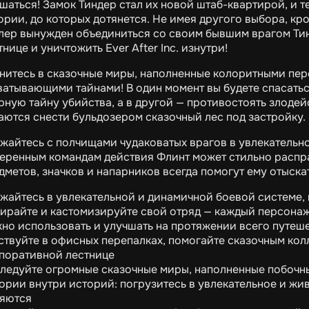
шаться! Замок Тиндер стал их новой штаб-квартирой, и теп
ории, до которых дотянется. Не имея другого выбора, кро
лер вынужден объединиться со своим бывшим врагом Тин
тнице и уничтожить Ever After Inc. изнутри!
нитесь в сказочные миры, наполненные колоритными пе
ватывающими тайнами! В один момент вы будете спасатьс
рную тайну убийства, а в другой — противостоять злоде
аются снести бульдозером сказочный лес под застройку.
жайтесь с полчищами чудаковатых врагов в увлекательн
еренным командам действия Флинт может стильно распра
дметов, значков и напарников всегда помогут ему отыскат
жайтесь в увлекательной и динамичной боевой системе,
ирайте и кастомизируйте свой отряд — каждый персонаж
но использовать и улучшать на протяжении всего путеш
ствуйте в офисных перепалках, помогайте сказочным кол
поративной лестнице
ледуйте огромные сказочные миры, наполненные побочн
ории внутри историй: погрузитесь в увлекательное и жи
яются