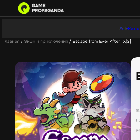
Sale
Катал
Главная
/
Экшн и приключения
/ Escape from Ever After [X|S]
Ж
Л
Р