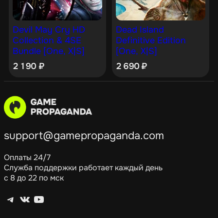
Devil May Cry HD
Dead Island
Collection & 4SE
Definitive Edition
Bundle [One, X|S]
[One, X|S]
2 190
₽
2 690
₽
support@gamepropaganda.com
Оплаты 24/7
Служба поддержки работает каждый день
с 8 до 22 по мск
Telegram
ВКонтакте
YouTube