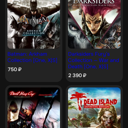
Darksiders Fury’s
Batman: Arkham
Collection — War and
Collection [One, X|S]
Death [One, X|S]
750
₽
2 390
₽