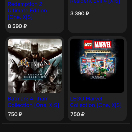
Resident Evil 4 [X|S]
Redemption 2:
Ultimate Edition
3 390
₽
[One, X|S]
8 590
₽
Batman: Arkham
LEGO Marvel
Collection [One, X|S]
Collection [One, X|S]
750
₽
750
₽