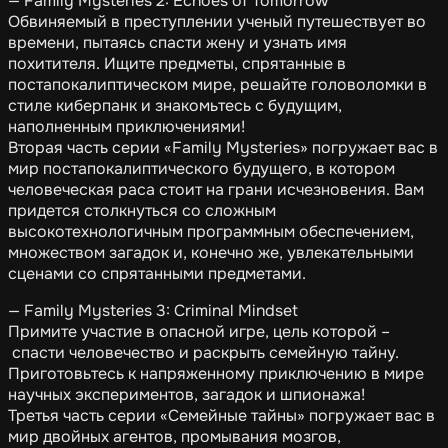
— Family Mysteries 2: Echoes of Tomorrow
Обвиняемый в преступлении ученый путешествует во
времени, пытаясь спасти жену и узнать имя
похитителя. Ищите предметы, спрятанные в
постапокалиптическом мире, решайте головоломки в
стиле киберпанк и знакомьтесь с будущим,
наполненным приключениями!
Вторая часть серии «Family Mysteries» погружает вас в
мир постапокалиптического будущего, в котором
человеческая раса стоит на грани исчезновения. Вам
придется столкнуться со сложным
высокотехнологичным программным обеспечением,
множеством загадок и, конечно же, увлекательными
сценами со спрятанными предметами.
— Family Mysteries 3: Criminal Mindset
Примите участие в опасной игре, цель которой –
спасти человечество и раскрыть семейную тайну.
Приготовьтесь к напряженному приключению в мире
научных экспериментов, загадок и шпионажа!
Третья часть серии «Семейные тайны» погружает вас в
мир двойных агентов, промывания мозгов,