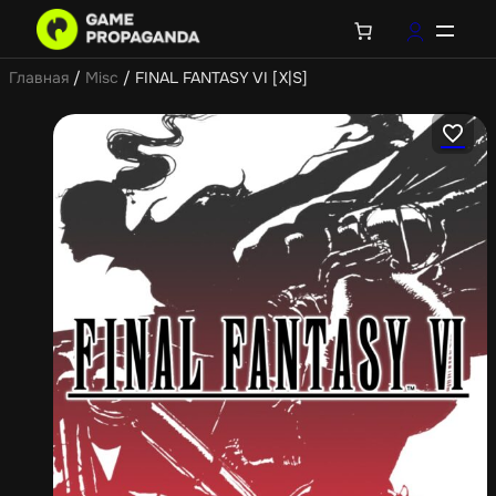
Главная
/
Misc
/ FINAL FANTASY VI [X|S]