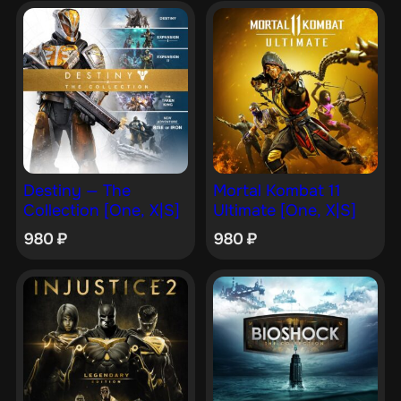
Destiny — The
Mortal Kombat 11
Collection [One, X|S]
Ultimate [One, X|S]
980
₽
980
₽