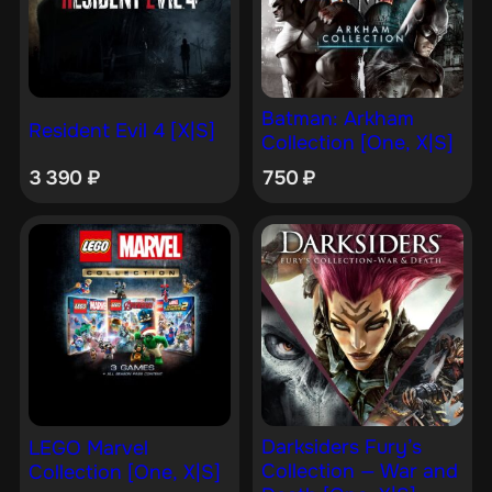
Batman: Arkham
Resident Evil 4 [X|S]
Collection [One, X|S]
3 390
₽
750
₽
Darksiders Fury’s
LEGO Marvel
Collection — War and
Collection [One, X|S]