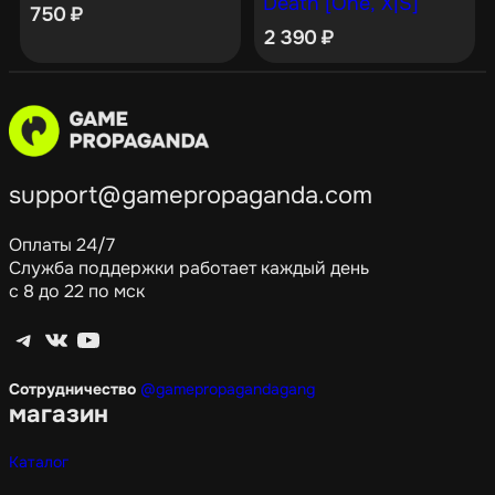
Death [One, X|S]
750
₽
2 390
₽
support@gamepropaganda.com
Оплаты 24/7
Служба поддержки работает каждый день
с 8 до 22 по мск
Telegram
ВКонтакте
YouTube
Сотрудничество
@gamepropagandagang
магазин
Каталог