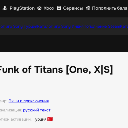
PlayStation
Xbox
Сервисы
Пополнить бала
ог игр Sony Турция
Каталог игр Sony Индия
Пополнение Steam
Кат
Funk of Titans [One, X|S]
анр:
Экшн и приключения
окализация:
русский текст
егион активации:
Турция