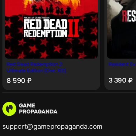
Red Dead Redemption 2:
Resident Evi
Ultimate Edition [One, X|S]
3 390
₽
8 590
₽
support@gamepropaganda.com