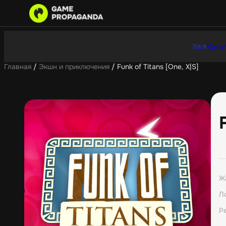
Sale
Катал
Главная
/
Экшн и приключения
/ Funk of Titans [One, X|S]
Ж
Л
Р