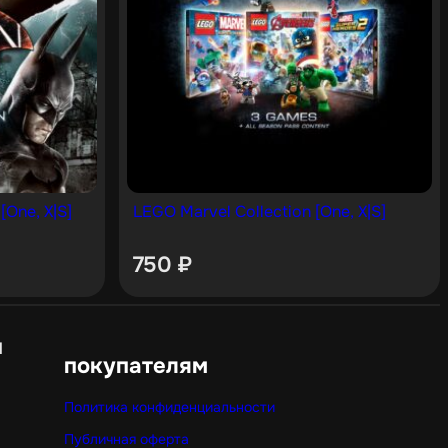
[One, X|S]
LEGO Marvel Collection [One, X|S]
750
₽
н
покупателям
Политика конфиденциальности
Публичная оферта