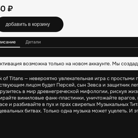
50
₽
добавить в корзину
писание
Детали
ктивация возможна только на новом аккаунте. Мы создад
k of Titans — невероятно увлекательная игра с простым
ствующим лицом будет Персей, сын Зевса и защитник ле
рузитесь в мир древнегреческой мифологии, рискуя жиз
ирайте виниловые фанк-пластинки, уничтожайте врагов, 
асе и разбивайте в пух и прах свирепых Музыкальных Тит
цевальных битвах. Только одна музыка может уцелеть. И э