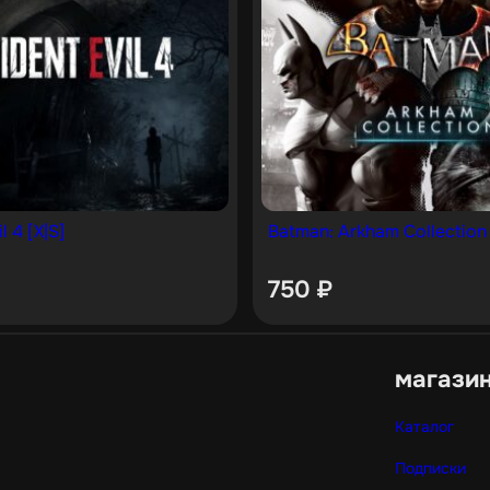
l 4 [X|S]
Batman: Arkham Collection 
750
₽
магази
Каталог
Подписки