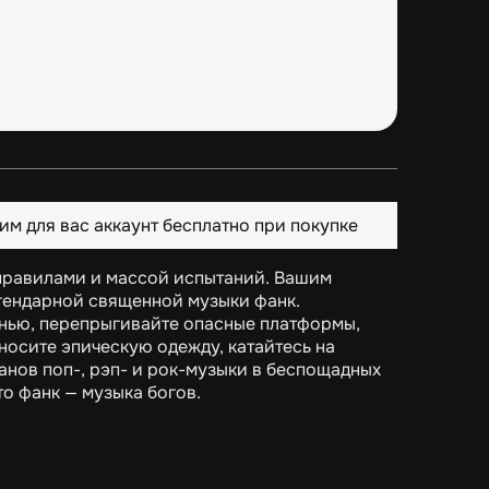
им для вас аккаунт бесплатно при покупке
и правилами и массой испытаний. Вашим
гендарной священной музыки фанк.
нью, перепрыгивайте опасные платформы,
носите эпическую одежду, катайтесь на
анов поп-, рэп- и рок-музыки в беспощадных
то фанк — музыка богов.