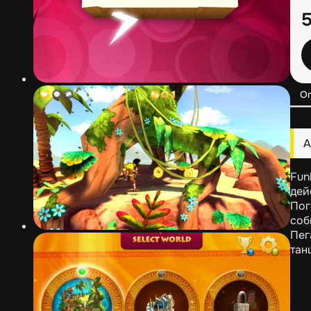
О
А
Fun
дей
Пог
соб
Пег
тан