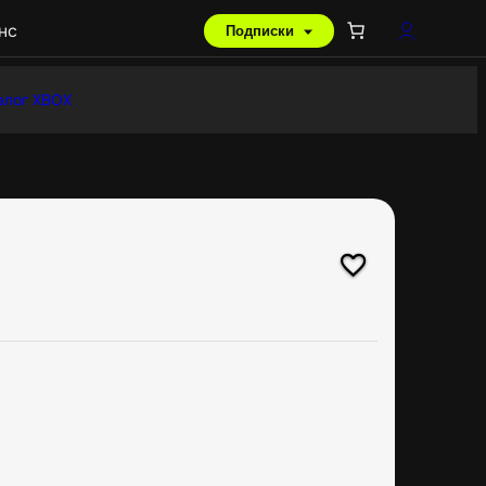
нс
Подписки
алог XBOX