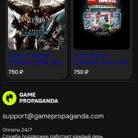
Batman: Arkham
LEGO Marvel
Collection [One, X|S]
Collection [One, X|S]
750
₽
750
₽
support@gamepropaganda.com
Оплаты 24/7
Служба поддержки работает каждый день