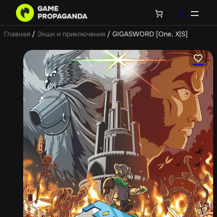
Главная
/
Экшн и приключения
/ GIGASWORD [One, X|S]