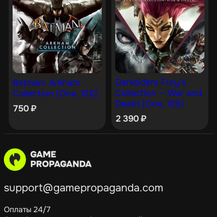
Darksiders Fury’s
Batman: Arkham
Collection — War and
Collection [One, X|S]
Death [One, X|S]
750
₽
2 390
₽
support@gamepropaganda.com
Оплаты 24/7