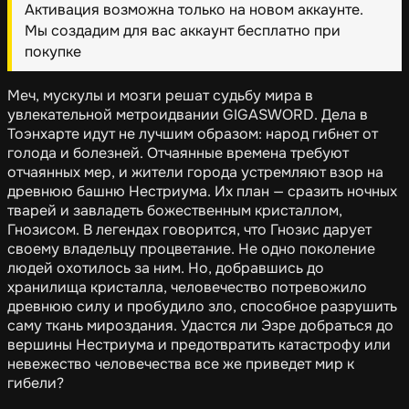
Активация возможна только на новом аккаунте.
Мы создадим для вас аккаунт бесплатно при
покупке
Меч, мускулы и мозги решат судьбу мира в
увлекательной метроидвании GIGASWORD. Дела в
Тоэнхарте идут не лучшим образом: народ гибнет от
голода и болезней. Отчаянные времена требуют
отчаянных мер, и жители города устремляют взор на
древнюю башню Нестриума. Их план — сразить ночных
тварей и завладеть божественным кристаллом,
Гнозисом. В легендах говорится, что Гнозис дарует
своему владельцу процветание. Не одно поколение
людей охотилось за ним. Но, добравшись до
хранилища кристалла, человечество потревожило
древнюю силу и пробудило зло, способное разрушить
саму ткань мироздания. Удастся ли Эзре добраться до
вершины Нестриума и предотвратить катастрофу или
невежество человечества все же приведет мир к
гибели?