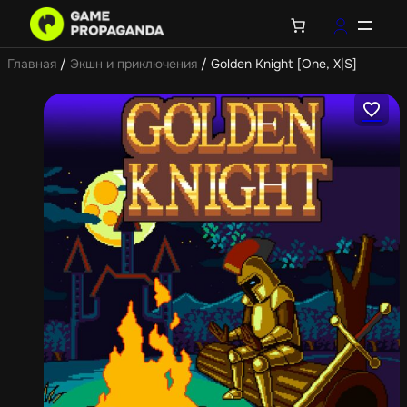
Главная
/
Экшн и приключения
/ Golden Knight [One, X|S]