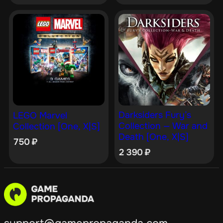
Darksiders Fury’s
LEGO Marvel
Collection — War and
Collection [One, X|S]
Death [One, X|S]
750
₽
2 390
₽