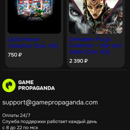
Darksiders Fury’s
LEGO Marvel
Collection — War and
Collection [One, X|S]
Death [One, X|S]
750
₽
2 390
₽
support@gamepropaganda.com
Оплаты 24/7
Служба поддержки работает каждый день
с 8 до 22 по мск