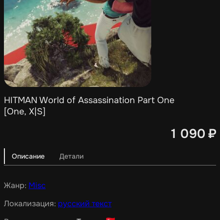
HITMAN World of Assassination Part One
[One, X|S]
1 090
₽
Описание
Детали
Жанр:
Misc
Локализация:
русский текст