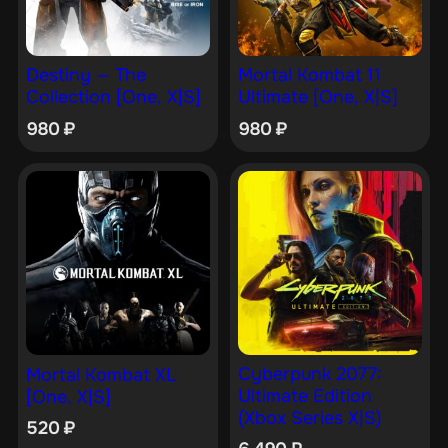
Destiny — The
Mortal Kombat 11
Collection [One, X|S]
Ultimate [One, X|S]
980
₽
980
₽
Cyberpunk 2077:
Mortal Kombat XL
Ultimate Edition
[One, X|S]
(Xbox Series X|S)
520
₽