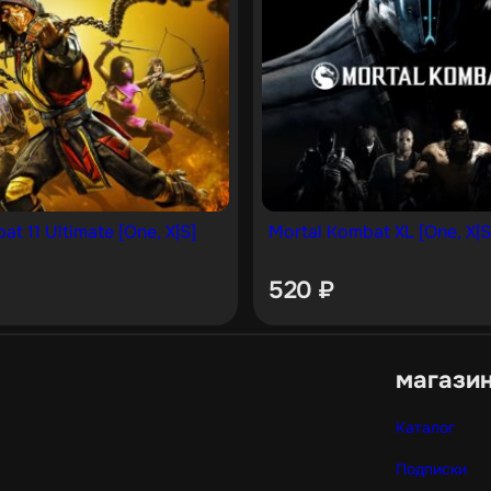
t 11 Ultimate [One, X|S]
Mortal Kombat XL [One, X|S
520
₽
магази
Каталог
Подписки