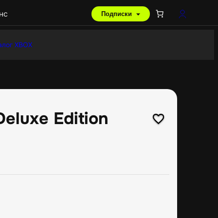
нс
Подписки
алог XBOX
Deluxe Edition