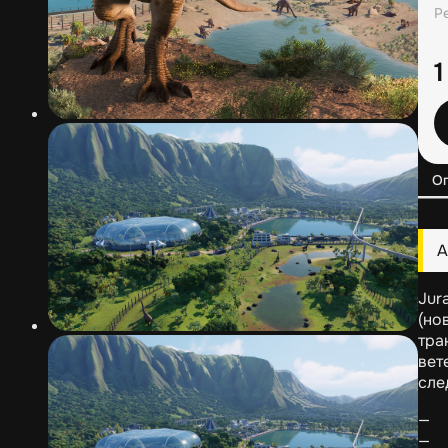
Р
1
О
А
Jur
(но
тра
вет
сле
— 
— 