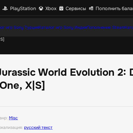
PlayStation
Xbox
Сервисы
Пополнить бала
ог игр Sony Турция
Каталог игр Sony Индия
Пополнение Steam
Кат
|S]
Jurassic World Evolution 2: 
[One, X|S]
анр:
Misc
окализация:
русский текст