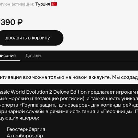
егион активации:
Турция
 390
₽
добавить в корзину
писание
Детали
ктивация возможна только на новом аккаунте. Мы создад
assic World Evolution 2 Deluxe Edition предлагает игрок
вые морские и летающие рептилии), а также шесть уникал
нспорта «Группа защиты динозавров» для команды рейнд
еринарной службы в режиме испытания и «Песочницы». Пр
дующих ящеров:
Геостернбергия
Аттенборозавр