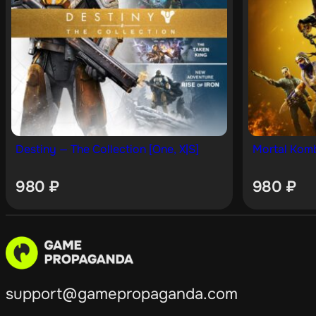
Destiny — The Collection [One, X|S]
Mortal Komba
980
₽
980
₽
support@gamepropaganda.com