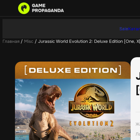
Sale
Катал
Главная
/
Misc
/ Jurassic World Evolution 2: Deluxe Edition [One, X
Ж
Л