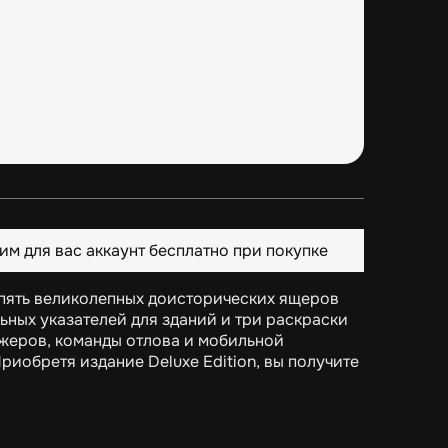
им для вас аккаунт бесплатно при покупке
ам пять великолепных доисторических ящеров
ьных указателей для зданий и три раскраски
жеров, команды отлова и мобильной
иобретя издание Deluxe Edition, вы получите