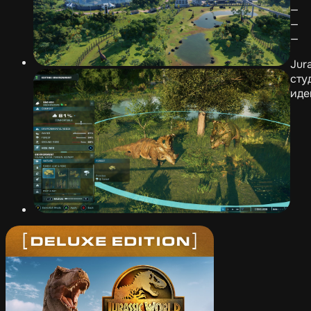
— 
— 
— 
Jur
сту
иде