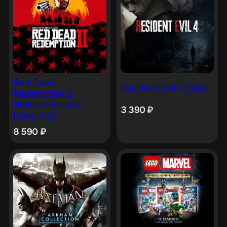
Red Dead
Resident Evil 4 [X|S]
Redemption 2:
Ultimate Edition
3 390
₽
[One, X|S]
8 590
₽