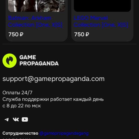
Batman: Arkham
LEGO Marvel
Collection [One, X|S]
Collection [One, X|S]
750
₽
750
₽
support@gamepropaganda.com
Оплаты 24/7
Служба поддержки работает каждый день
с 8 до 22 по мск
Telegram
ВКонтакте
YouTube
Сотрудничество
@gamepropagandagang