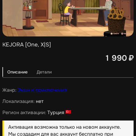
KEJORA [One, X|S]
1 990
₽
Описание
Детали
Жанр:
Экшн и приключения
Локализация:
нет
Регион активации:
Турция
Активация возможна только на новом аккаунте.
Мы создадим для вас аккаунт бесплатно при