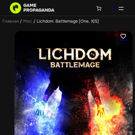
Главная
/
Misc
/ Lichdom: Battlemage [One, X|S]