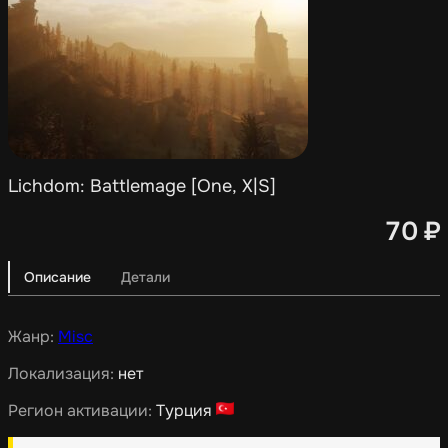
Lichdom: Battlemage [One, X|S]
70
₽
Описание
Детали
Жанр:
Misc
Локализация:
нет
Регион активации:
Турция