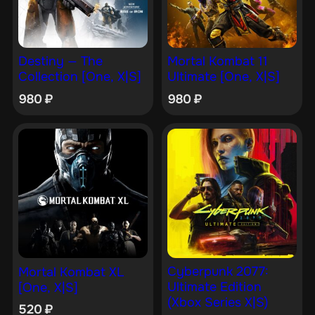
Destiny — The
Mortal Kombat 11
Collection [One, X|S]
Ultimate [One, X|S]
980
₽
980
₽
Cyberpunk 2077:
Mortal Kombat XL
Ultimate Edition
[One, X|S]
(Xbox Series X|S)
520
₽