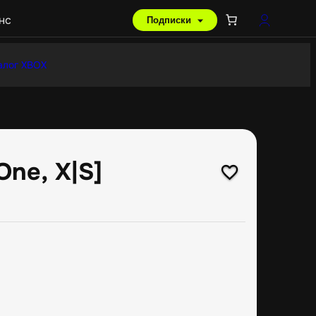
нс
Подписки
алог XBOX
[One, X|S]