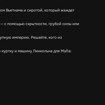
м Вьетнама и сиротой, который жаждет
— с помощью скрытности, грубой силы или
пную империю. Решайте, кого из
ую куртку и машину Линкольна для Mafia: