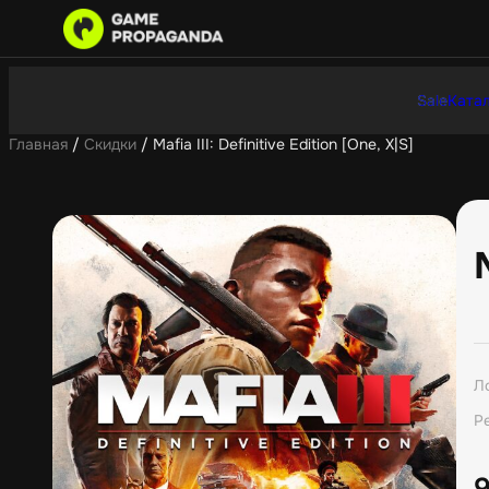
Sale
Катал
Главная
/
Скидки
/ Mafia III: Definitive Edition [One, X|S]
Л
Р