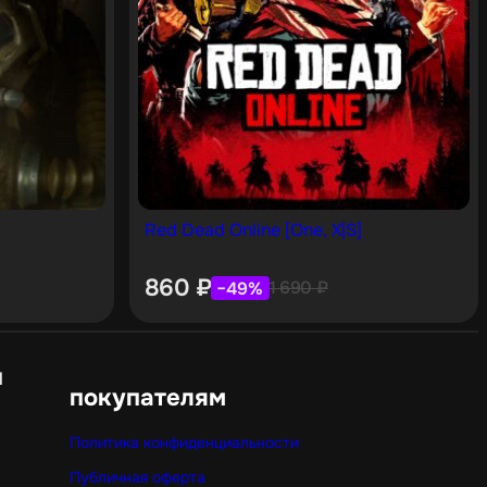
Red Dead Online [One, X|S]
860
₽
1 690
₽
−49%
н
покупателям
Политика конфиденциальности
Публичная оферта