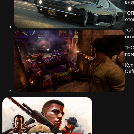
вне
*ОП
ото
*ОТ
огн
*НО
пом
Куп
Defi