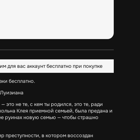
им для вас аккаунт бесплатно при покупке
зки бесплатно.
, Луизиана
 это не те, с кем ты родился, это те, ради
нкольна Клея приемной семьей, была предана и
ее руинах новую семью — чтобы страшно
реступности, в котором воссоздан