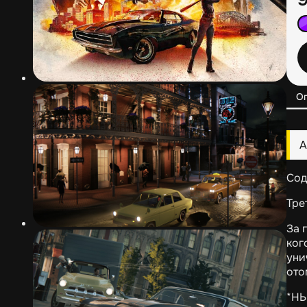
О
А
Сод
Тре
За 
ког
уни
ото
*НЬ