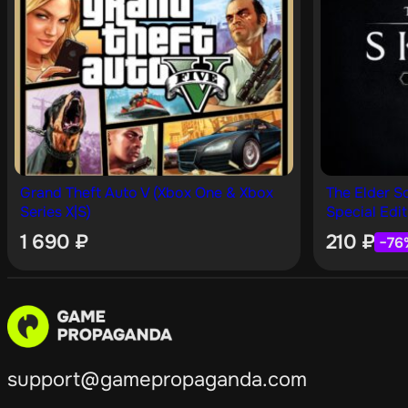
Grand Theft Auto V (Xbox One & Xbox
The Elder Sc
Series X|S)
Special Edit
1 690
₽
210
₽
−76
support@gamepropaganda.com