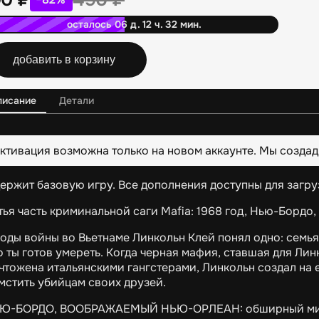
осталось 06 д. 12 ч. 32 мин.
добавить в корзину
писание
Детали
ктивация возможна только на новом аккаунте. Мы создад
ержит базовую игру. Все дополнения доступны для загру
тья часть криминальной саги Mafia: 1968 год, Нью-Бордо
годы войны во Вьетнаме Линкольн Клей понял одно: семья —
о ты готов умереть. Когда черная мафия, ставшая для Ли
чтожена итальянскими гангстерами, Линкольн создал на 
мстить убийцам своих друзей.
Ю-БОРДО, ВООБРАЖАЕМЫЙ НЬЮ-ОРЛЕАН: обширный мир п