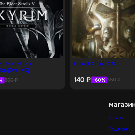
rolls V: Skyrim
Fallout 4 [One, X|S]
ion [One, X|S]
140
₽
350
₽
−60%
860
₽
%
магази
Каталог
Подписки