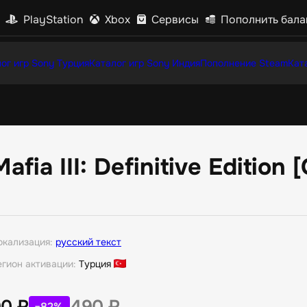
PlayStation
Xbox
Сервисы
Пополнить бала
ог игр Sony Турция
Каталог игр Sony Индия
Пополнение Steam
Кат
Mafia III: Definitive Edition 
окализация:
русский текст
егион активации:
Турция
90
₽
490
₽
−82%