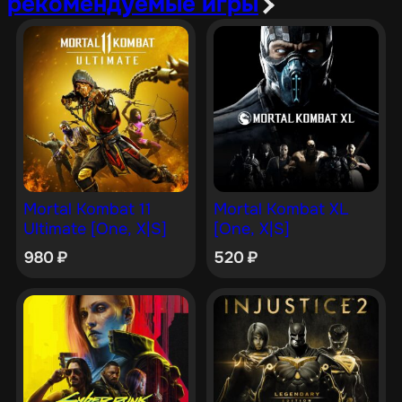
рекомендуемые игры
Mortal Kombat 11
Mortal Kombat XL
Ultimate [One, X|S]
[One, X|S]
980
₽
520
₽