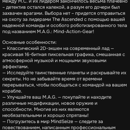
между M.C. и их лидером закончилось весьма плачевно
– детектив остался калекой, а разум его дочери был
захвачен врагами. Выбора нет – придется отправиться
на охоту за лидерами The Ascended с помощью вашей
надежной команды и особого роботизированного тела
под названием M.A.G.: Mind-Action-Gear!
Основные особенности:
— Классический 2D-экшен на современный лад —
красивая 16-битная пиксельная графика, смешанная с
атмосферной музыкой и мощными звуковыми
эффектами.
— Исследуйте таинственные планеты и раскрывайте их
секреты. Но не забывайте время от времени
перерываться, чтобы пообщаться с командой на вашем
корабле.
— Улучшайте ваш M.A.G. — покупайте и находите
различные модификации, новое оружие и
способности. Многие из них являются
необязательными и хорошо спрятаны!
— Погрузитесь в мир MindSeize — следите за
повествованием, написанным профессиональным