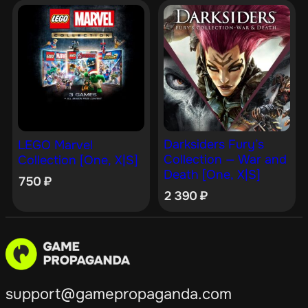
Darksiders Fury’s
LEGO Marvel
Collection — War and
Collection [One, X|S]
Death [One, X|S]
750
₽
2 390
₽
support@gamepropaganda.com