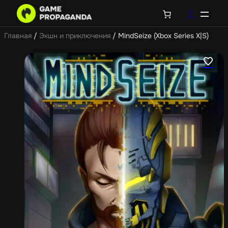
Главная
/
Экшн и приключения
/ MindSeize (Xbox Series X|S)