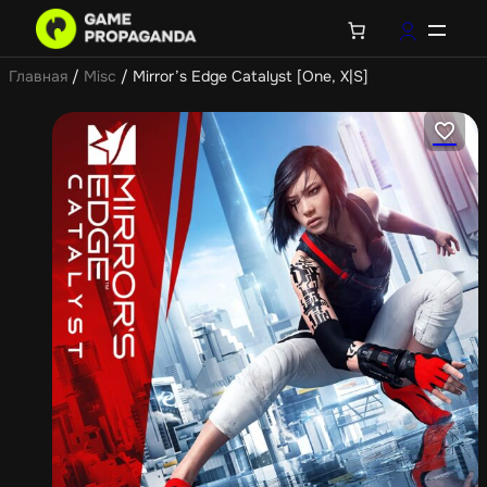
Главная
/
Misc
/ Mirror’s Edge Catalyst [One, X|S]