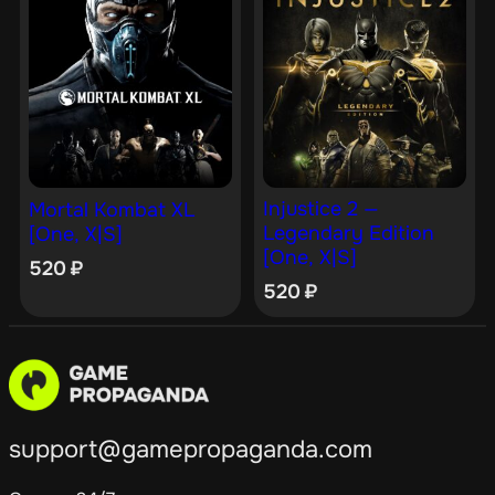
Injustice 2 —
Mortal Kombat XL
Legendary Edition
[One, X|S]
[One, X|S]
520
₽
520
₽
support@gamepropaganda.com