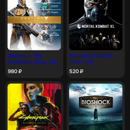
Destiny — The
Mortal Kombat XL
Collection [One, X|S]
[One, X|S]
980
₽
520
₽