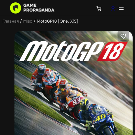
Главная
/
Misc
/ MotoGP18 [One, X|S]