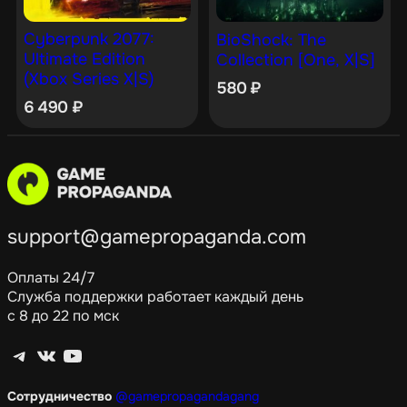
Cyberpunk 2077:
BioShock: The
Ultimate Edition
Collection [One, X|S]
(Xbox Series X|S)
580
₽
6 490
₽
support@gamepropaganda.com
Оплаты 24/7
Служба поддержки работает каждый день
с 8 до 22 по мск
Telegram
ВКонтакте
YouTube
Сотрудничество
@gamepropagandagang