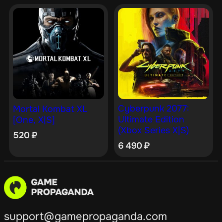
Cyberpunk 2077:
Mortal Kombat XL
Ultimate Edition
[One, X|S]
(Xbox Series X|S)
520
₽
6 490
₽
support@gamepropaganda.com