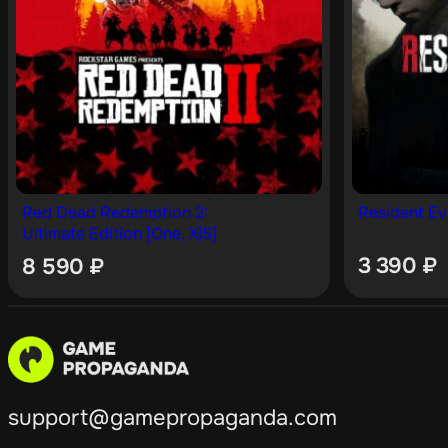
Red Dead Redemption 2:
Resident Evi
Ultimate Edition [One, X|S]
3 390
₽
8 590
₽
support@gamepropaganda.com