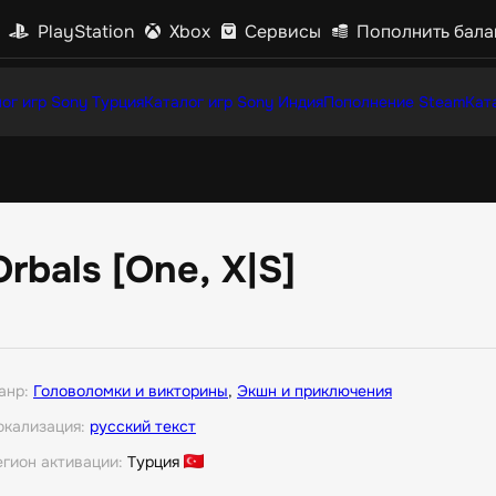
PlayStation
Xbox
Сервисы
Пополнить бала
ог игр Sony Турция
Каталог игр Sony Индия
Пополнение Steam
Кат
Orbals [One, X|S]
анр:
Головоломки и викторины
,
Экшн и приключения
окализация:
русский текст
егион активации:
Турция