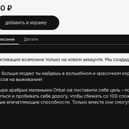
50
₽
добавить в корзину
писание
Детали
ктивация возможна только на новом аккаунте. Мы создад
 больше моджо ты найдешь в волшебном и красочном коро
сов на выживание!
ыре храбрых маленьких Orbal-ов поставили себе цель —п
иться и пробивать себе дорогу, чтобы сбежать со 100 сл
ые впечатляющие способности. Только вместе они смогут 