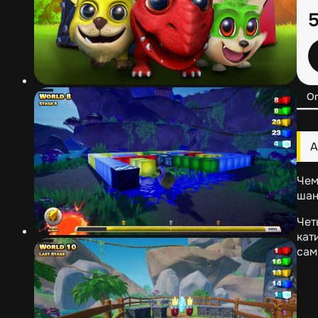
О
А
Чем
шан
Чет
кат
сам