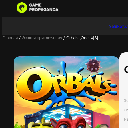
Sale
Катал
Главная
/
Экшн и приключения
/ Orbals [One, X|S]
Ж
Л
Р