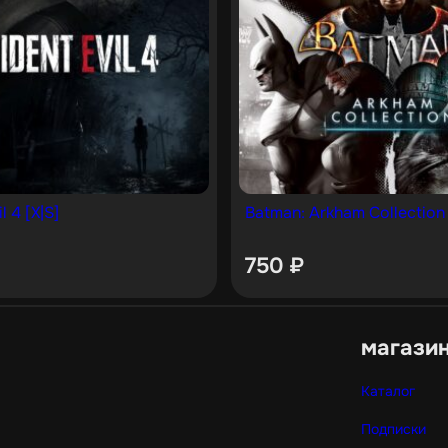
l 4 [X|S]
Batman: Arkham Collection 
750
₽
магази
Каталог
Подписки