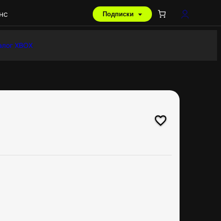
нс
Подписки
алог XBOX