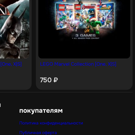
[One, X|S]
LEGO Marvel Collection [One, X|S]
750
₽
н
покупателям
Политика конфиденциальности
Публичная оферта