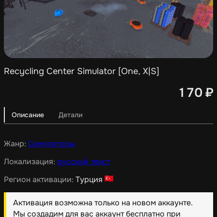
Recycling Center Simulator [One, X|S]
170
₽
Описание
Детали
Жанр:
Симуляторы
Локализация:
русский текст
Регион активации:
Турция
Активация возможна только на новом аккаунте.
Мы создадим для вас аккаунт бесплатно при