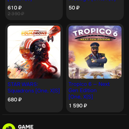
610
₽
50
₽
2 390
₽
Tropico 6 — Next
STAR WARS:
Gen Edition
Squadrons [One, X|S]
[One, X|S]
680
₽
1 590
₽