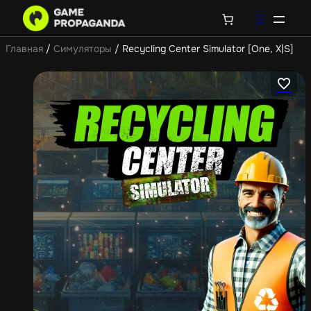
Главная
/
Симуляторы
/ Recycling Center Simulator [One, X|S]