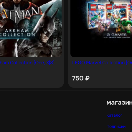
ham Collection [One, X|S]
LEGO Marvel Collection [On
750
₽
магази
Каталог
Подписки