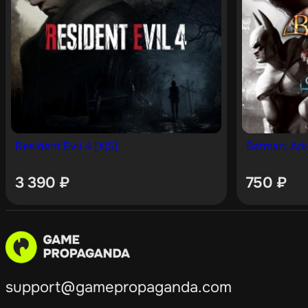
Resident Evil 4 [X|S]
Batman: Ark
3 390
₽
750
₽
support@gamepropaganda.com