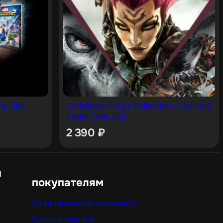
e, X|S]
Darksiders Fury’s Collection — War and
Death [One, X|S]
2 390
₽
н
покупателям
Политика конфиденциальности
Публичная оферта