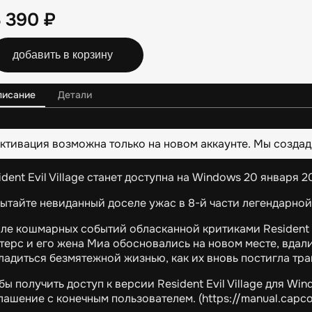
3 390
₽
добавить в корзину
писание
Детали
ктивация возможна только на новом аккаунте. Мы создад
ident Evil Village станет доступна на Windows 20 января 2
ытайте невиданный доселе ужас в 8-й части легендарной се
ле кошмарных событий обласканной критиками Resident Ev
терс и его жена Миа обосновались на новом месте, вдал
ладиться безмятежной жизнью, как их вновь постигла тра
бы получить доступ к версии Resident Evil Village для W
лашение с конечным пользователем. (https://manual.cap