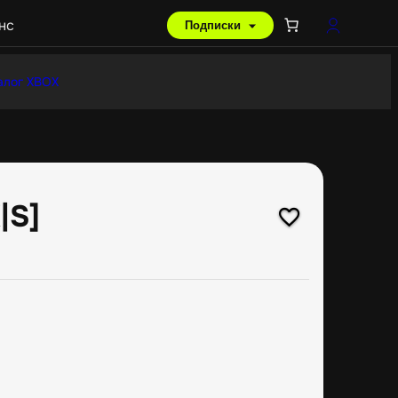
нс
Подписки
алог XBOX
|S]