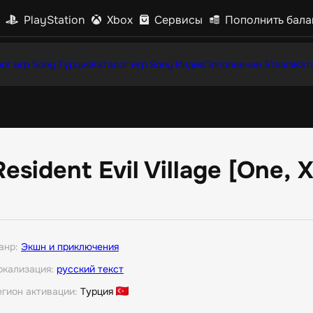
PlayStation
Xbox
Сервисы
Пополнить бала
ог игр Sony Турция
Каталог игр Sony Индия
Пополнение Steam
Кат
Resident Evil Village [One, X
анр:
Экшн и приключения
окализация:
русский текст
егион активации:
Турция