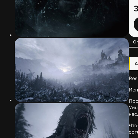
О
А
Res
Исп
Пос
Уин
нас
Что
сог