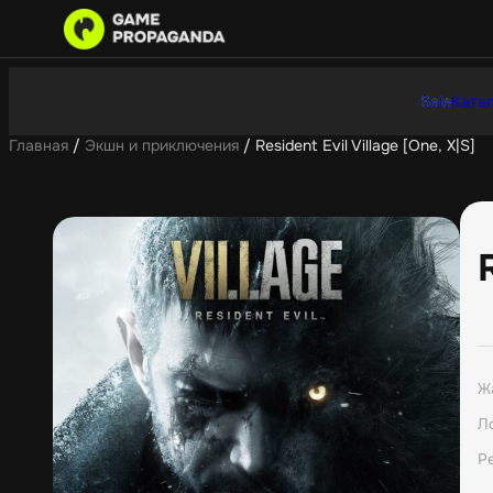
Sale
Катал
Главная
/
Экшн и приключения
/ Resident Evil Village [One, X|S]
Ж
Л
Р