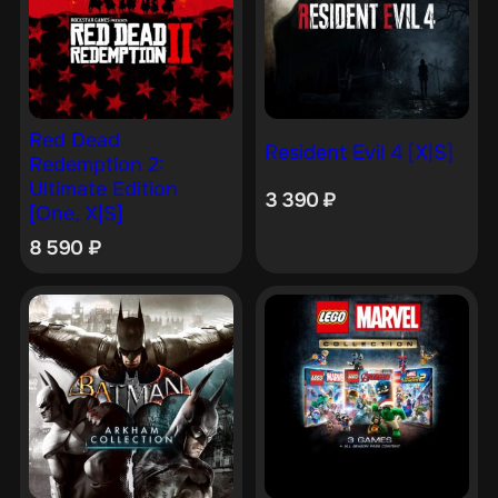
Red Dead
Resident Evil 4 [X|S]
Redemption 2:
Ultimate Edition
3 390
₽
[One, X|S]
8 590
₽