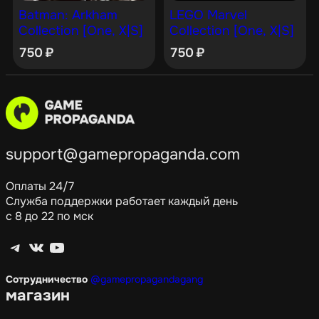
Batman: Arkham
LEGO Marvel
Collection [One, X|S]
Collection [One, X|S]
750
₽
750
₽
support@gamepropaganda.com
Оплаты 24/7
Служба поддержки работает каждый день
с 8 до 22 по мск
Telegram
ВКонтакте
YouTube
Сотрудничество
@gamepropagandagang
магазин