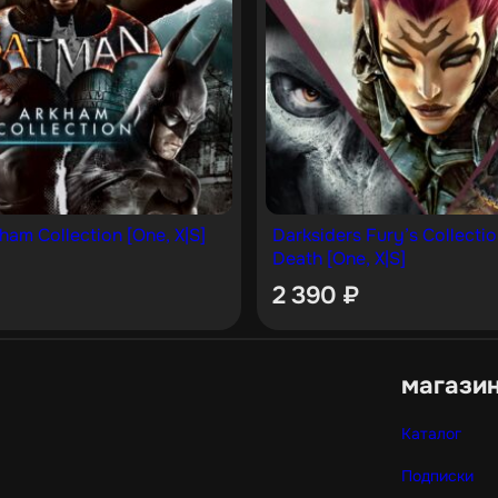
ham Collection [One, X|S]
Darksiders Fury’s Collecti
Death [One, X|S]
2 390
₽
магази
Каталог
Подписки