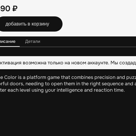
390
₽
добавить в корзину
писание
Детали
ктивация возможна только на новом аккаунте. Мы создад
e Color is a platform game that combines precision and puzzl
rful doors, needing to open them in the right sequence and at
er each level using your intelligence and reaction time.