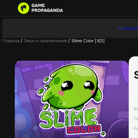
Sale
Катал
Главная
/
Экшн и приключения
/ Slime Color [X|S]
Ж
Л
Р