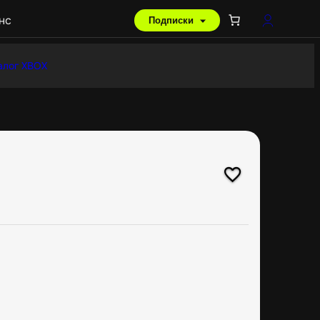
нс
Подписки
алог XBOX