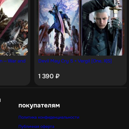
on — War and
Devil May Cry 5 + Vergil [One, X|S]
1 390
₽
н
покупателям
Политика конфиденциальности
Публичная оферта