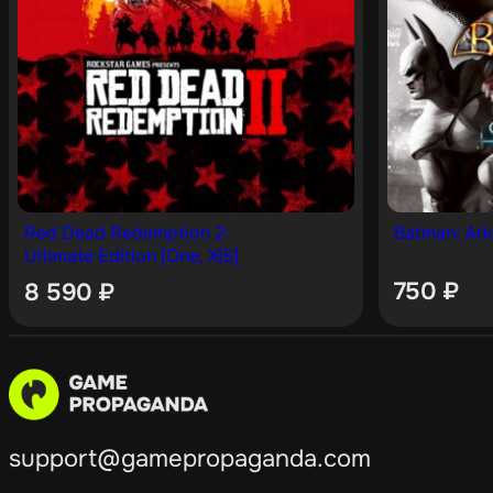
Red Dead Redemption 2:
Batman: Ark
Ultimate Edition [One, X|S]
750
₽
8 590
₽
support@gamepropaganda.com