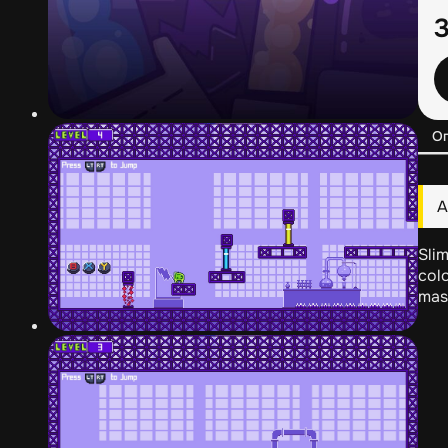
О
А
Slim
colo
mast