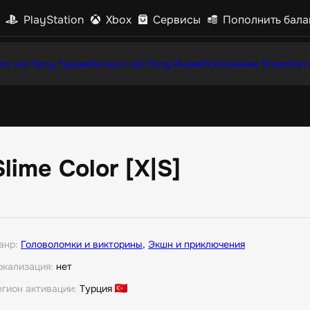
PlayStation
Xbox
Сервисы
Пополнить бала
ог игр Sony Турция
Каталог игр Sony Индия
Пополнение Steam
Кат
Slime Color [X|S]
анр:
Головоломки и викторины
,
Экшн и приключения
окализация:
нет
егион активации:
Турция