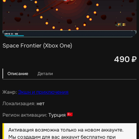
Space Frontier (Xbox One)
490
₽
Описание
Детали
Жанр:
Экшн и приключения
Локализация:
нет
Регион активации:
Турция
Активация возможна только на новом аккаунте.
Мы создадим для вас аккаунт бесплатно при