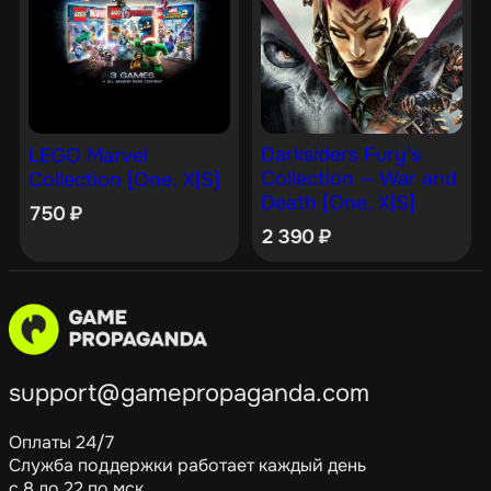
Darksiders Fury’s
LEGO Marvel
Collection — War and
Collection [One, X|S]
Death [One, X|S]
750
₽
2 390
₽
support@gamepropaganda.com
Оплаты 24/7
Служба поддержки работает каждый день
с 8 до 22 по мск