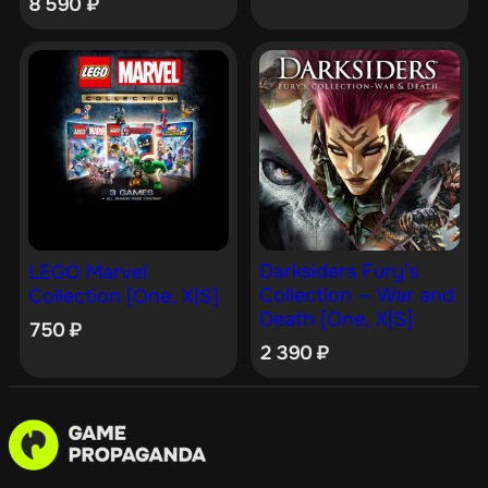
8 590
₽
Darksiders Fury’s
LEGO Marvel
Collection — War and
Collection [One, X|S]
Death [One, X|S]
750
₽
2 390
₽