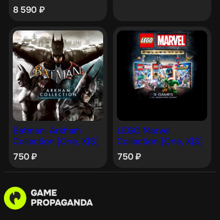
8 590
₽
Batman: Arkham
LEGO Marvel
Collection [One, X|S]
Collection [One, X|S]
750
₽
750
₽