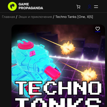
Главная
/
Экшн и приключения
/ Techno Tanks [One, X|S]