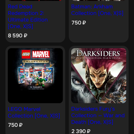
Red Dead
Batman: Arkham
Redemption 2:
Collection [One, X|S]
Ultimate Edition
750
₽
[One, X|S]
8 590
₽
Darksiders Fury’s
LEGO Marvel
Collection — War and
Collection [One, X|S]
Death [One, X|S]
750
₽
2 390
₽