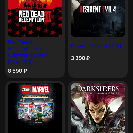
Red Dead
Resident Evil 4 [X|S]
Redemption 2:
Ultimate Edition
3 390
₽
[One, X|S]
8 590
₽