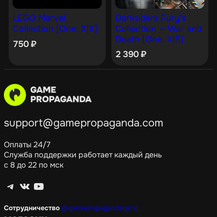
Darksiders Fury’s
LEGO Marvel
Collection — War and
Collection [One, X|S]
Death [One, X|S]
750
₽
2 390
₽
support@gamepropaganda.com
Оплаты 24/7
Служба поддержки работает каждый день
с 8 до 22 по мск
Telegram
ВКонтакте
YouTube
Сотрудничество
@gamepropagandagang