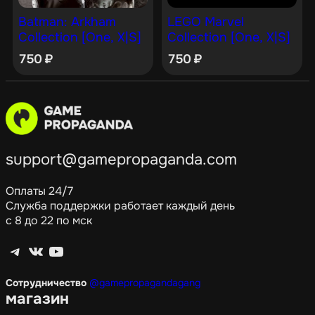
Batman: Arkham
LEGO Marvel
Collection [One, X|S]
Collection [One, X|S]
750
₽
750
₽
support@gamepropaganda.com
Оплаты 24/7
Служба поддержки работает каждый день
с 8 до 22 по мск
Telegram
ВКонтакте
YouTube
Сотрудничество
@gamepropagandagang
магазин