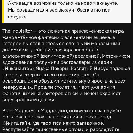
Активация возможна только на новом аккаунте.
Мы создадим для вас аккаунт бесплатно при
покупке
The Inquisitor — это сюжетная приключенческая игра
жанра «тёмное фэнтези» с элементами экшена, в
которой вы столкнетесь со сложными моральными
дилеммами. Действие разворачивается в
альтернативной (религиозной) вселенной. Источником
вдохновения послужили бестселлеры из серии
«Инквизитор» Яцека Пекары. Распятый Иисус подошел
к порогу смерти, но его поглотил гнев. Он
освободился и обрушил мстительную ярость на всех
неверующих. Прошли столетия, и вот уже армия
фанатичных инквизиторов огнем и мечом охраняет
веру кровавой церкви.
Вы — Мордимер Маддердин, инквизитор на службе
Бога. Вас посылают в погрязший в грехе город
Кёнигштайн, где творится нечто загадочное.
Распутывайте таинственные случаи и расследуйте