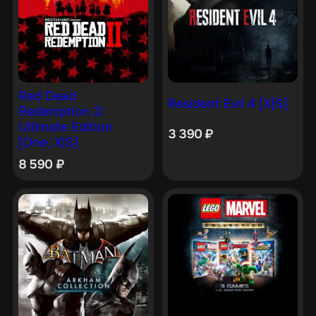
Red Dead
Resident Evil 4 [X|S]
Redemption 2:
Ultimate Edition
3 390
₽
[One, X|S]
8 590
₽