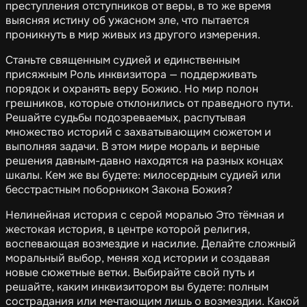
преступления отступников от веры, в то же время
выясняя истину об ужасном зле, что пытается
проникнуть в мир живых из другого измерения.
Станьте священным судией и единственным
присяжным Роль инквизитора — поддерживать
порядок и охранять веру Божию. Но мир полон
грешников, которые отклонились от праведного пути.
Решайте судьбы подозреваемых, распутывая
множество историй с захватывающим сюжетом и
выполняя задачи. В этом мире мораль и верные
решения давным-давно находятся на разных концах
шкалы. Кем же вы будете: милосердным судией или
бесстрастным поборником Закона Божия?
Нелинейная история с серой моралью Это тёмная и
жестокая история, в центре которой религия,
воспевающая возмездие и насилие. Делайте сложный
моральный выбор, меняя ход истории и создавая
новые сюжетные ветки. Выбирайте свой путь и
решайте, каким инквизитором вы будете: полным
сострадания или мечтающим лишь о возмездии. Какой