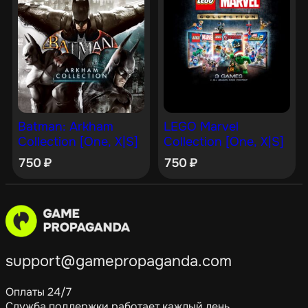
Batman: Arkham
LEGO Marvel
Collection [One, X|S]
Collection [One, X|S]
750
₽
750
₽
support@gamepropaganda.com
Оплаты 24/7
Служба поддержки работает каждый день