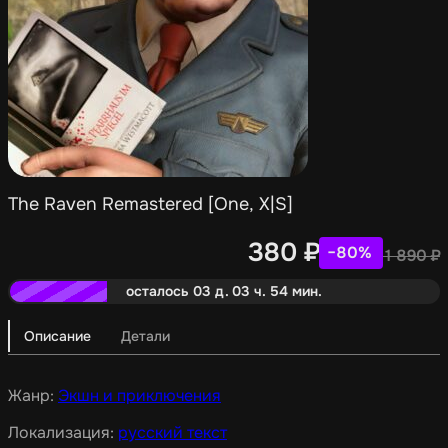
The Raven Remastered [One, X|S]
380
₽
−80%
1 890
₽
осталось 03 д. 03 ч. 54 мин.
Описание
Детали
Жанр:
Экшн и приключения
Локализация:
русский текст