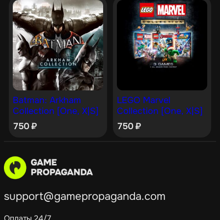
Batman: Arkham
LEGO Marvel
Collection [One, X|S]
Collection [One, X|S]
750
₽
750
₽
support@gamepropaganda.com
Оплаты 24/7